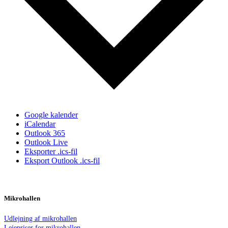
Google kalender
iCalendar
Outlook 365
Outlook Live
Eksporter .ics-fil
Eksport Outlook .ics-fil
Mikrohallen
Udlejning af mikrohallen
Lejepriser for mikrohallen