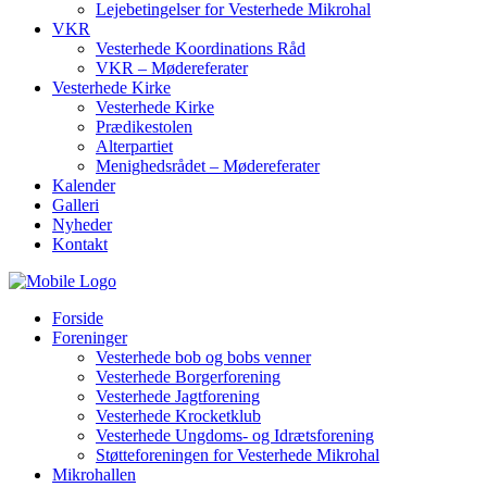
Lejebetingelser for Vesterhede Mikrohal
VKR
Vesterhede Koordinations Råd
VKR – Mødereferater
Vesterhede Kirke
Vesterhede Kirke
Prædikestolen
Alterpartiet
Menighedsrådet – Mødereferater
Kalender
Galleri
Nyheder
Kontakt
Forside
Foreninger
Vesterhede bob og bobs venner
Vesterhede Borgerforening
Vesterhede Jagtforening
Vesterhede Krocketklub
Vesterhede Ungdoms- og Idrætsforening
Støtteforeningen for Vesterhede Mikrohal
Mikrohallen