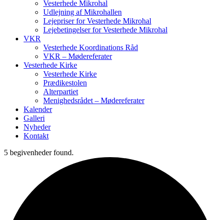
Vesterhede Mikrohal
Udlejning af Mikrohallen
Lejepriser for Vesterhede Mikrohal
Lejebetingelser for Vesterhede Mikrohal
VKR
Vesterhede Koordinations Råd
VKR – Mødereferater
Vesterhede Kirke
Vesterhede Kirke
Prædikestolen
Alterpartiet
Menighedsrådet – Mødereferater
Kalender
Galleri
Nyheder
Kontakt
5 begivenheder found.