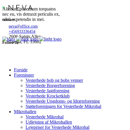
Alienum phaedrum torquatos
nec eu, vis detraxit periculis ex,
nihil expetendis in mei.
contact
neva@office.com
+456933336454
2606 Saints Alley
Tampa, FL 33602
Follow Us
Forside
Foreninger
Vesterhede bob og bobs venner
Vesterhede Borgerforening
Vesterhede Jagtforening
Vesterhede Krocketklub
Vesterhede Ungdoms- og Idrætsforening
Støtteforeningen for Vesterhede Mikrohal
Mikrohallen
Vesterhede Mikrohal
Udlejning af Mikrohallen
Lejepriser for Vesterhede Mikrohal