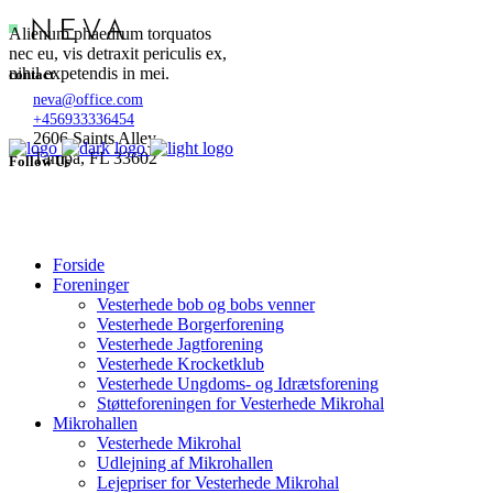
Alienum phaedrum torquatos
nec eu, vis detraxit periculis ex,
nihil expetendis in mei.
contact
neva@office.com
+456933336454
2606 Saints Alley
Tampa, FL 33602
Follow Us
Forside
Foreninger
Vesterhede bob og bobs venner
Vesterhede Borgerforening
Vesterhede Jagtforening
Vesterhede Krocketklub
Vesterhede Ungdoms- og Idrætsforening
Støtteforeningen for Vesterhede Mikrohal
Mikrohallen
Vesterhede Mikrohal
Udlejning af Mikrohallen
Lejepriser for Vesterhede Mikrohal