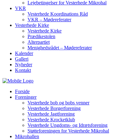
Lejebetingelser for Vesterhede Mikrohal
VKR
Vesterhede Koordinations Råd
VKR – Mødereferater
Vesterhede Kirke
Vesterhede Kirke
Prædikestolen
Alterpartiet
Menighedsrådet – Mødereferater
Kalender
Galleri
Nyheder
Kontakt
Forside
Foreninger
Vesterhede bob og bobs venner
Vesterhede Borgerforening
Vesterhede Jagtforening
Vesterhede Krocketklub
Vesterhede Ungdoms- og Idrætsforening
Støtteforeningen for Vesterhede Mikrohal
Mikrohallen