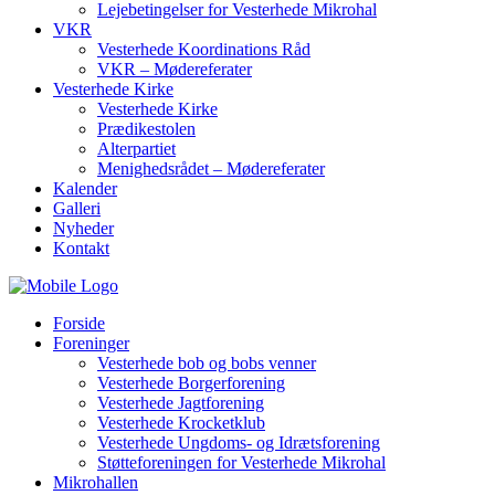
Lejebetingelser for Vesterhede Mikrohal
VKR
Vesterhede Koordinations Råd
VKR – Mødereferater
Vesterhede Kirke
Vesterhede Kirke
Prædikestolen
Alterpartiet
Menighedsrådet – Mødereferater
Kalender
Galleri
Nyheder
Kontakt
Forside
Foreninger
Vesterhede bob og bobs venner
Vesterhede Borgerforening
Vesterhede Jagtforening
Vesterhede Krocketklub
Vesterhede Ungdoms- og Idrætsforening
Støtteforeningen for Vesterhede Mikrohal
Mikrohallen