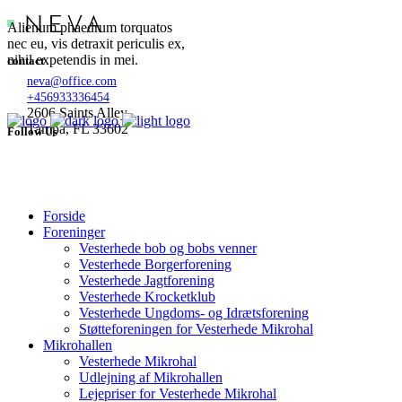
Alienum phaedrum torquatos
nec eu, vis detraxit periculis ex,
nihil expetendis in mei.
contact
neva@office.com
+456933336454
2606 Saints Alley
Tampa, FL 33602
Follow Us
Forside
Foreninger
Vesterhede bob og bobs venner
Vesterhede Borgerforening
Vesterhede Jagtforening
Vesterhede Krocketklub
Vesterhede Ungdoms- og Idrætsforening
Støtteforeningen for Vesterhede Mikrohal
Mikrohallen
Vesterhede Mikrohal
Udlejning af Mikrohallen
Lejepriser for Vesterhede Mikrohal