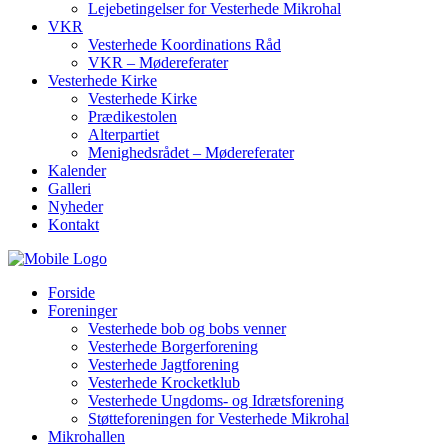
Lejebetingelser for Vesterhede Mikrohal
VKR
Vesterhede Koordinations Råd
VKR – Mødereferater
Vesterhede Kirke
Vesterhede Kirke
Prædikestolen
Alterpartiet
Menighedsrådet – Mødereferater
Kalender
Galleri
Nyheder
Kontakt
Forside
Foreninger
Vesterhede bob og bobs venner
Vesterhede Borgerforening
Vesterhede Jagtforening
Vesterhede Krocketklub
Vesterhede Ungdoms- og Idrætsforening
Støtteforeningen for Vesterhede Mikrohal
Mikrohallen