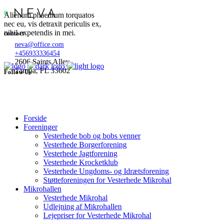
Alienum phaedrum torquatos
nec eu, vis detraxit periculis ex,
nihil expetendis in mei.
contact
neva@office.com
+456933336454
2606 Saints Alley
Tampa, FL 33602
Follow Us
Forside
Foreninger
Vesterhede bob og bobs venner
Vesterhede Borgerforening
Vesterhede Jagtforening
Vesterhede Krocketklub
Vesterhede Ungdoms- og Idrætsforening
Støtteforeningen for Vesterhede Mikrohal
Mikrohallen
Vesterhede Mikrohal
Udlejning af Mikrohallen
Lejepriser for Vesterhede Mikrohal