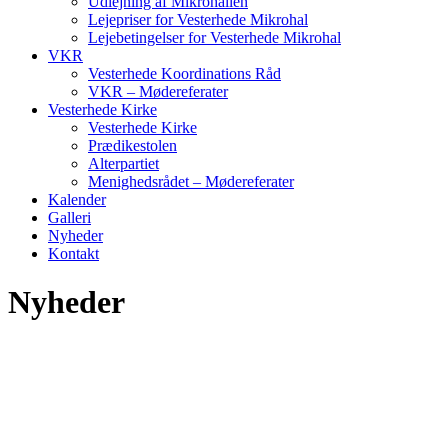
Udlejning af Mikrohallen
Lejepriser for Vesterhede Mikrohal
Lejebetingelser for Vesterhede Mikrohal
VKR
Vesterhede Koordinations Råd
VKR – Mødereferater
Vesterhede Kirke
Vesterhede Kirke
Prædikestolen
Alterpartiet
Menighedsrådet – Mødereferater
Kalender
Galleri
Nyheder
Kontakt
Nyheder