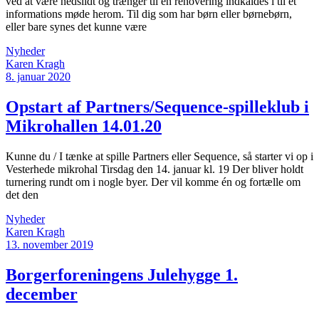
ved at være nedslidt og trænger til en renovering indkaldes i til et
informations møde herom. Til dig som har børn eller børnebørn,
eller bare synes det kunne være
Nyheder
Karen Kragh
8. januar 2020
Opstart af Partners/Sequence-spilleklub i
Mikrohallen 14.01.20
Kunne du / I tænke at spille Partners eller Sequence, så starter vi op i
Vesterhede mikrohal Tirsdag den 14. januar kl. 19 Der bliver holdt
turnering rundt om i nogle byer. Der vil komme én og fortælle om
det den
Nyheder
Karen Kragh
13. november 2019
Borgerforeningens Julehygge 1.
december