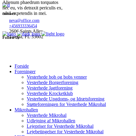
Alienum phaedrum torquatos
nec eu, vis detraxit periculis ex,
nihil expetendis in mei.
contact
neva@office.com
+456933336454
2606 Saints Alley
Tampa, FL 33602
Follow Us
Forside
Foreninger
Vesterhede bob og bobs venner
Vesterhede Borgerforening
Vesterhede Jagtforening
Vesterhede Krocketklub
Vesterhede Ungdoms- og Idrætsforening
Støtteforeningen for Vesterhede Mikrohal
Mikrohallen
Vesterhede Mikrohal
Udlejning af Mikrohallen
Lejepriser for Vesterhede Mikrohal
Lejebetingelser for Vesterhede Mikrohal