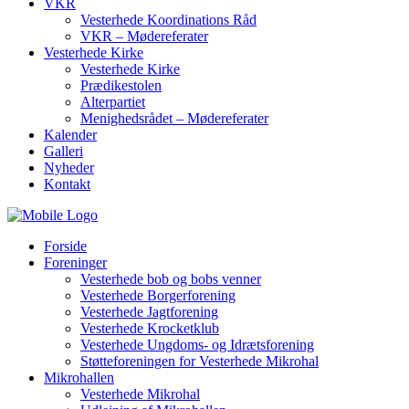
VKR
Vesterhede Koordinations Råd
VKR – Mødereferater
Vesterhede Kirke
Vesterhede Kirke
Prædikestolen
Alterpartiet
Menighedsrådet – Mødereferater
Kalender
Galleri
Nyheder
Kontakt
Forside
Foreninger
Vesterhede bob og bobs venner
Vesterhede Borgerforening
Vesterhede Jagtforening
Vesterhede Krocketklub
Vesterhede Ungdoms- og Idrætsforening
Støtteforeningen for Vesterhede Mikrohal
Mikrohallen
Vesterhede Mikrohal