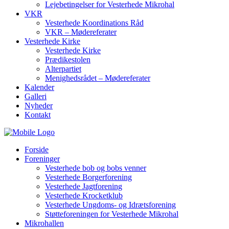
Lejebetingelser for Vesterhede Mikrohal
VKR
Vesterhede Koordinations Råd
VKR – Mødereferater
Vesterhede Kirke
Vesterhede Kirke
Prædikestolen
Alterpartiet
Menighedsrådet – Mødereferater
Kalender
Galleri
Nyheder
Kontakt
Forside
Foreninger
Vesterhede bob og bobs venner
Vesterhede Borgerforening
Vesterhede Jagtforening
Vesterhede Krocketklub
Vesterhede Ungdoms- og Idrætsforening
Støtteforeningen for Vesterhede Mikrohal
Mikrohallen