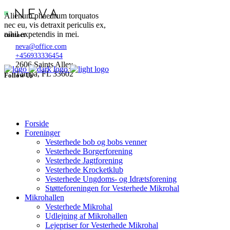
Alienum phaedrum torquatos
nec eu, vis detraxit periculis ex,
nihil expetendis in mei.
contact
neva@office.com
+456933336454
2606 Saints Alley
Tampa, FL 33602
Follow Us
Forside
Foreninger
Vesterhede bob og bobs venner
Vesterhede Borgerforening
Vesterhede Jagtforening
Vesterhede Krocketklub
Vesterhede Ungdoms- og Idrætsforening
Støtteforeningen for Vesterhede Mikrohal
Mikrohallen
Vesterhede Mikrohal
Udlejning af Mikrohallen
Lejepriser for Vesterhede Mikrohal