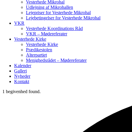
Vesterhede Mikrohal
Udlejning af Mikrohallen
Lejepriser for Vesterhede Mikrohal
Lejebetingelser for Vesterhede Mikrohal
VKR
Vesterhede Koordinations Råd
VKR – Mødereferater
Vesterhede Kirke
Vesterhede Kirke
Prædikestolen
Alterpartiet
Menighedsrådet – Mødereferater
Kalender
Galleri
Nyheder
Kontakt
1 begivenhed found.