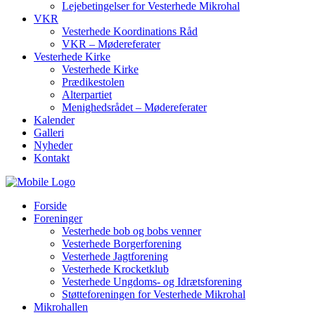
Lejebetingelser for Vesterhede Mikrohal
VKR
Vesterhede Koordinations Råd
VKR – Mødereferater
Vesterhede Kirke
Vesterhede Kirke
Prædikestolen
Alterpartiet
Menighedsrådet – Mødereferater
Kalender
Galleri
Nyheder
Kontakt
Forside
Foreninger
Vesterhede bob og bobs venner
Vesterhede Borgerforening
Vesterhede Jagtforening
Vesterhede Krocketklub
Vesterhede Ungdoms- og Idrætsforening
Støtteforeningen for Vesterhede Mikrohal
Mikrohallen