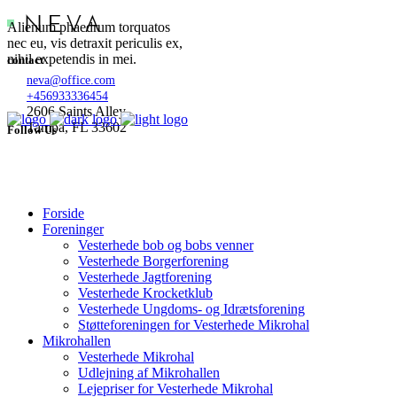
Alienum phaedrum torquatos
nec eu, vis detraxit periculis ex,
nihil expetendis in mei.
contact
neva@office.com
+456933336454
2606 Saints Alley
Tampa, FL 33602
Follow Us
Forside
Foreninger
Vesterhede bob og bobs venner
Vesterhede Borgerforening
Vesterhede Jagtforening
Vesterhede Krocketklub
Vesterhede Ungdoms- og Idrætsforening
Støtteforeningen for Vesterhede Mikrohal
Mikrohallen
Vesterhede Mikrohal
Udlejning af Mikrohallen
Lejepriser for Vesterhede Mikrohal