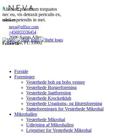
Alienum phaedrum torquatos
nec eu, vis detraxit periculis ex,
nihil expetendis in mei.
contact
neva@office.com
+456933336454
2606 Saints Alley
Tampa, FL 33602
Follow Us
Forside
Foreninger
Vesterhede bob og bobs venner
Vesterhede Borgerforening
Vesterhede Jagtforening
Vesterhede Krocketklub
Vesterhede Ungdoms- og Idrætsforening
Støtteforeningen for Vesterhede Mikrohal
Mikrohallen
Vesterhede Mikrohal
Udlejning af Mikrohallen
Lejepriser for Vesterhede Mikrohal