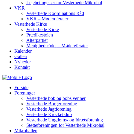
Lejebetingelser for Vesterhede Mikrohal
VKR
Vesterhede Koordinations Råd
VKR – Mødereferater
Vesterhede Kirke
Vesterhede Kirke
Prædikestolen
Alterpartiet
Menighedsrådet – Mødereferater
Kalender
Galleri
Nyheder
Kontakt
Forside
Foreninger
Vesterhede bob og bobs venner
Vesterhede Borgerforening
Vesterhede Jagtforening
Vesterhede Krocketklub
Vesterhede Ungdoms- og Idrætsforening
Støtteforeningen for Vesterhede Mikrohal
Mikrohallen