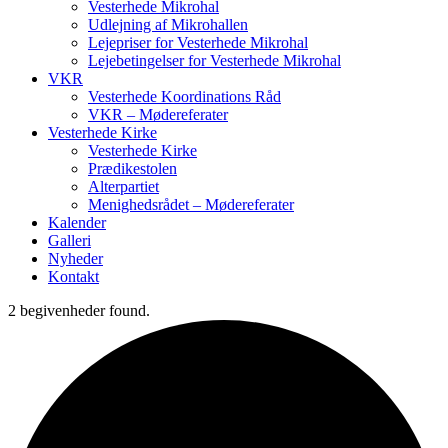
Vesterhede Mikrohal
Udlejning af Mikrohallen
Lejepriser for Vesterhede Mikrohal
Lejebetingelser for Vesterhede Mikrohal
VKR
Vesterhede Koordinations Råd
VKR – Mødereferater
Vesterhede Kirke
Vesterhede Kirke
Prædikestolen
Alterpartiet
Menighedsrådet – Mødereferater
Kalender
Galleri
Nyheder
Kontakt
2 begivenheder found.