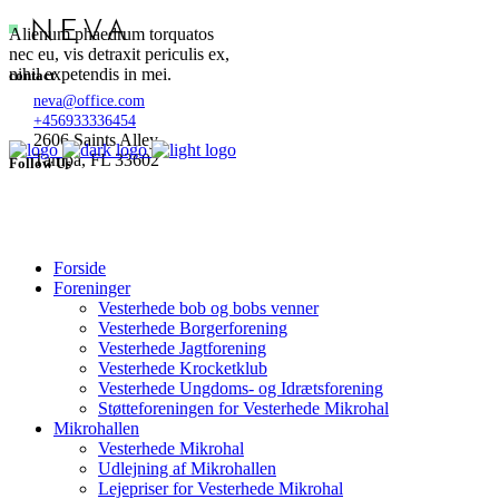
Alienum phaedrum torquatos
nec eu, vis detraxit periculis ex,
nihil expetendis in mei.
contact
neva@office.com
+456933336454
2606 Saints Alley
Tampa, FL 33602
Follow Us
Forside
Foreninger
Vesterhede bob og bobs venner
Vesterhede Borgerforening
Vesterhede Jagtforening
Vesterhede Krocketklub
Vesterhede Ungdoms- og Idrætsforening
Støtteforeningen for Vesterhede Mikrohal
Mikrohallen
Vesterhede Mikrohal
Udlejning af Mikrohallen
Lejepriser for Vesterhede Mikrohal