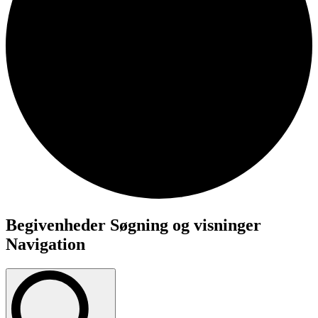
Begivenheder
Begivenheder Søgning og visninger
for
Navigation
7.
februar
2025