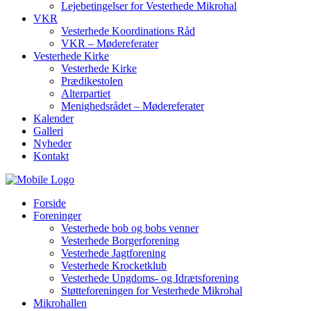
Lejebetingelser for Vesterhede Mikrohal
VKR
Vesterhede Koordinations Råd
VKR – Mødereferater
Vesterhede Kirke
Vesterhede Kirke
Prædikestolen
Alterpartiet
Menighedsrådet – Mødereferater
Kalender
Galleri
Nyheder
Kontakt
Forside
Foreninger
Vesterhede bob og bobs venner
Vesterhede Borgerforening
Vesterhede Jagtforening
Vesterhede Krocketklub
Vesterhede Ungdoms- og Idrætsforening
Støtteforeningen for Vesterhede Mikrohal
Mikrohallen