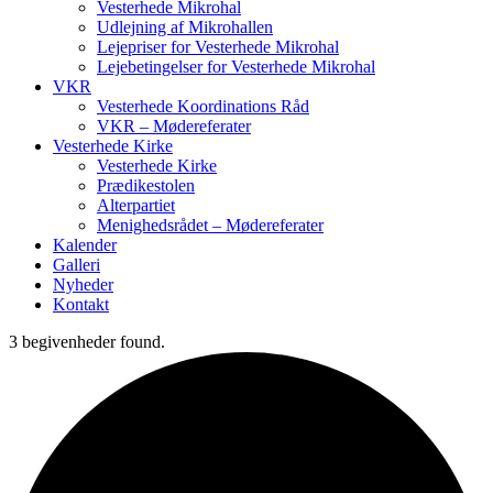
Vesterhede Mikrohal
Udlejning af Mikrohallen
Lejepriser for Vesterhede Mikrohal
Lejebetingelser for Vesterhede Mikrohal
VKR
Vesterhede Koordinations Råd
VKR – Mødereferater
Vesterhede Kirke
Vesterhede Kirke
Prædikestolen
Alterpartiet
Menighedsrådet – Mødereferater
Kalender
Galleri
Nyheder
Kontakt
3 begivenheder found.