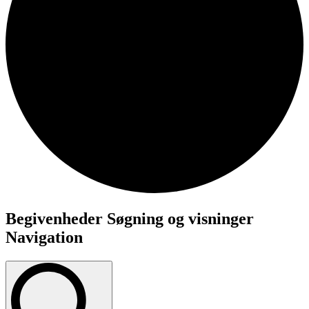
Begivenheder
Begivenheder Søgning og visninger
for
Navigation
5.
november
2024