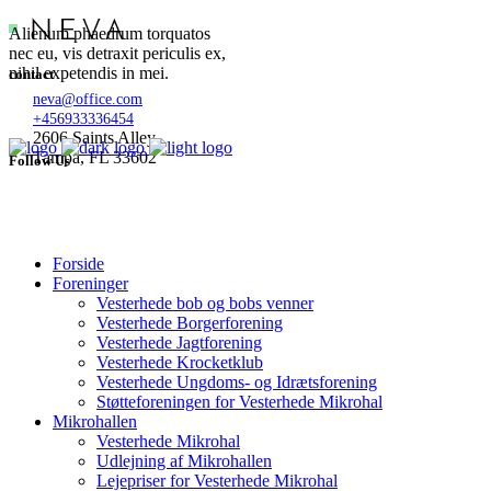
Alienum phaedrum torquatos
nec eu, vis detraxit periculis ex,
nihil expetendis in mei.
contact
neva@office.com
+456933336454
2606 Saints Alley
Tampa, FL 33602
Follow Us
Forside
Foreninger
Vesterhede bob og bobs venner
Vesterhede Borgerforening
Vesterhede Jagtforening
Vesterhede Krocketklub
Vesterhede Ungdoms- og Idrætsforening
Støtteforeningen for Vesterhede Mikrohal
Mikrohallen
Vesterhede Mikrohal
Udlejning af Mikrohallen
Lejepriser for Vesterhede Mikrohal