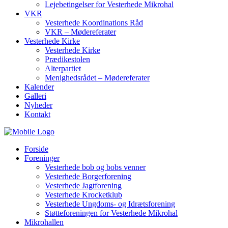
Lejebetingelser for Vesterhede Mikrohal
VKR
Vesterhede Koordinations Råd
VKR – Mødereferater
Vesterhede Kirke
Vesterhede Kirke
Prædikestolen
Alterpartiet
Menighedsrådet – Mødereferater
Kalender
Galleri
Nyheder
Kontakt
Forside
Foreninger
Vesterhede bob og bobs venner
Vesterhede Borgerforening
Vesterhede Jagtforening
Vesterhede Krocketklub
Vesterhede Ungdoms- og Idrætsforening
Støtteforeningen for Vesterhede Mikrohal
Mikrohallen