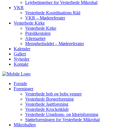
Lejebetingelser for Vesterhede Mikrohal
VKR
Vesterhede Koordinations Råd
VKR – Mødereferater
Vesterhede Kirke
Vesterhede Kirke
Prædikestolen
Alterpartiet
Menighedsrådet – Mødereferater
Kalender
Galleri
Nyheder
Kontakt
Forside
Foreninger
Vesterhede bob og bobs venner
Vesterhede Borgerforening
Vesterhede Jagtforening
Vesterhede Krocketklub
Vesterhede Ungdoms- og Idrætsforening
Støtteforeningen for Vesterhede Mikrohal
Mikrohallen