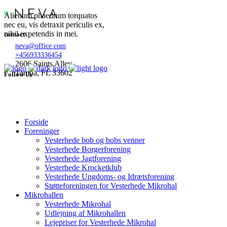
Alienum phaedrum torquatos
nec eu, vis detraxit periculis ex,
nihil expetendis in mei.
contact
neva@office.com
+456933336454
2606 Saints Alley
Tampa, FL 33602
Follow Us
Forside
Foreninger
Vesterhede bob og bobs venner
Vesterhede Borgerforening
Vesterhede Jagtforening
Vesterhede Krocketklub
Vesterhede Ungdoms- og Idrætsforening
Støtteforeningen for Vesterhede Mikrohal
Mikrohallen
Vesterhede Mikrohal
Udlejning af Mikrohallen
Lejepriser for Vesterhede Mikrohal