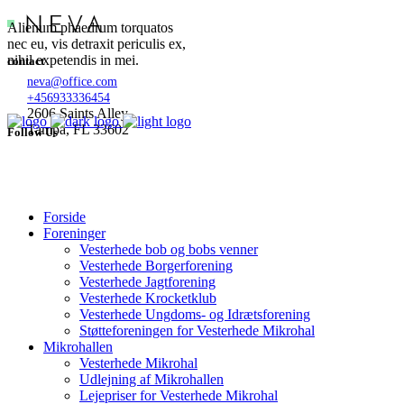
Alienum phaedrum torquatos
nec eu, vis detraxit periculis ex,
nihil expetendis in mei.
contact
neva@office.com
+456933336454
2606 Saints Alley
Tampa, FL 33602
Follow Us
Forside
Foreninger
Vesterhede bob og bobs venner
Vesterhede Borgerforening
Vesterhede Jagtforening
Vesterhede Krocketklub
Vesterhede Ungdoms- og Idrætsforening
Støtteforeningen for Vesterhede Mikrohal
Mikrohallen
Vesterhede Mikrohal
Udlejning af Mikrohallen
Lejepriser for Vesterhede Mikrohal