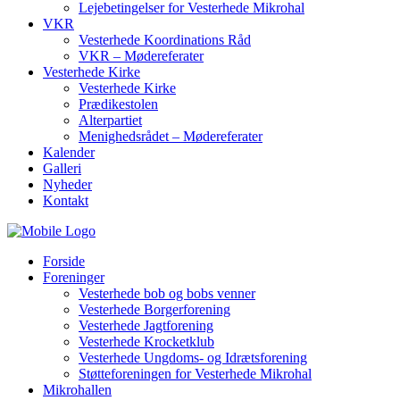
Lejebetingelser for Vesterhede Mikrohal
VKR
Vesterhede Koordinations Råd
VKR – Mødereferater
Vesterhede Kirke
Vesterhede Kirke
Prædikestolen
Alterpartiet
Menighedsrådet – Mødereferater
Kalender
Galleri
Nyheder
Kontakt
Forside
Foreninger
Vesterhede bob og bobs venner
Vesterhede Borgerforening
Vesterhede Jagtforening
Vesterhede Krocketklub
Vesterhede Ungdoms- og Idrætsforening
Støtteforeningen for Vesterhede Mikrohal
Mikrohallen