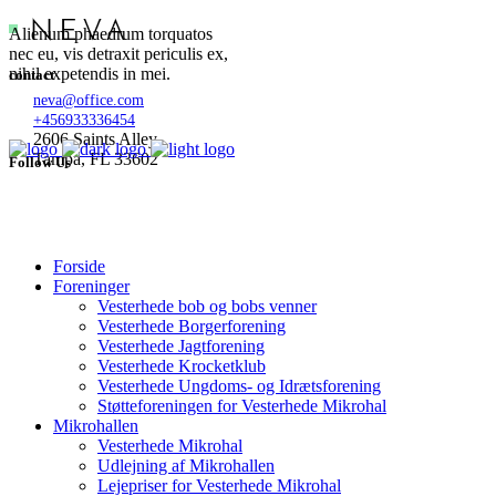
Alienum phaedrum torquatos
nec eu, vis detraxit periculis ex,
nihil expetendis in mei.
contact
neva@office.com
+456933336454
2606 Saints Alley
Tampa, FL 33602
Follow Us
Forside
Foreninger
Vesterhede bob og bobs venner
Vesterhede Borgerforening
Vesterhede Jagtforening
Vesterhede Krocketklub
Vesterhede Ungdoms- og Idrætsforening
Støtteforeningen for Vesterhede Mikrohal
Mikrohallen
Vesterhede Mikrohal
Udlejning af Mikrohallen
Lejepriser for Vesterhede Mikrohal