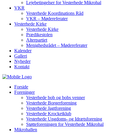
Lejebetingelser for Vesterhede Mikrohal
VKR
Vesterhede Koordinations Råd
VKR – Mødereferater
Vesterhede Kirke
Vesterhede Kirke
Prædikestolen
Alterpartiet
Menighedsrådet – Mødereferater
Kalender
Galleri
Nyheder
Kontakt
Forside
Foreninger
Vesterhede bob og bobs venner
Vesterhede Borgerforening
Vesterhede Jagtforening
Vesterhede Krocketklub
Vesterhede Ungdoms- og Idrætsforening
Støtteforeningen for Vesterhede Mikrohal
Mikrohallen