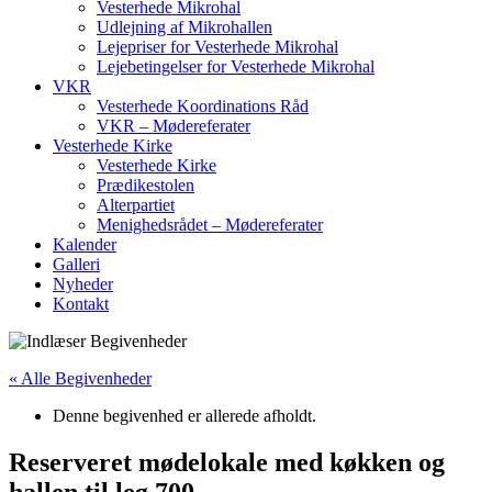
Vesterhede Mikrohal
Udlejning af Mikrohallen
Lejepriser for Vesterhede Mikrohal
Lejebetingelser for Vesterhede Mikrohal
VKR
Vesterhede Koordinations Råd
VKR – Mødereferater
Vesterhede Kirke
Vesterhede Kirke
Prædikestolen
Alterpartiet
Menighedsrådet – Mødereferater
Kalender
Galleri
Nyheder
Kontakt
« Alle Begivenheder
Denne begivenhed er allerede afholdt.
Reserveret mødelokale med køkken og
hallen til leg 700