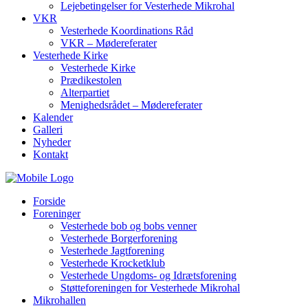
Lejebetingelser for Vesterhede Mikrohal
VKR
Vesterhede Koordinations Råd
VKR – Mødereferater
Vesterhede Kirke
Vesterhede Kirke
Prædikestolen
Alterpartiet
Menighedsrådet – Mødereferater
Kalender
Galleri
Nyheder
Kontakt
Forside
Foreninger
Vesterhede bob og bobs venner
Vesterhede Borgerforening
Vesterhede Jagtforening
Vesterhede Krocketklub
Vesterhede Ungdoms- og Idrætsforening
Støtteforeningen for Vesterhede Mikrohal
Mikrohallen