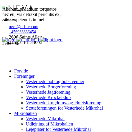
Alienum phaedrum torquatos
nec eu, vis detraxit periculis ex,
nihil expetendis in mei.
contact
neva@office.com
+456933336454
2606 Saints Alley
Tampa, FL 33602
Follow Us
Forside
Foreninger
Vesterhede bob og bobs venner
Vesterhede Borgerforening
Vesterhede Jagtforening
Vesterhede Krocketklub
Vesterhede Ungdoms- og Idrætsforening
Støtteforeningen for Vesterhede Mikrohal
Mikrohallen
Vesterhede Mikrohal
Udlejning af Mikrohallen
Lejepriser for Vesterhede Mikrohal