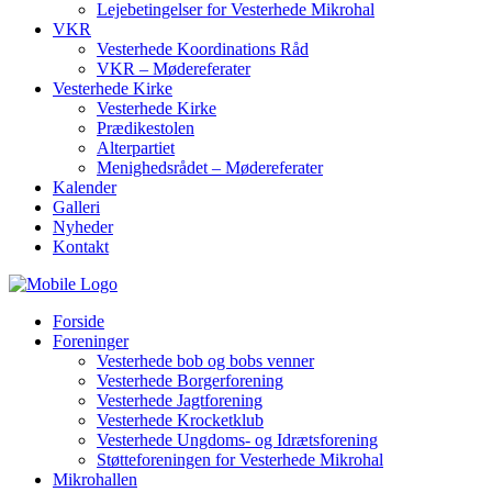
Lejebetingelser for Vesterhede Mikrohal
VKR
Vesterhede Koordinations Råd
VKR – Mødereferater
Vesterhede Kirke
Vesterhede Kirke
Prædikestolen
Alterpartiet
Menighedsrådet – Mødereferater
Kalender
Galleri
Nyheder
Kontakt
Forside
Foreninger
Vesterhede bob og bobs venner
Vesterhede Borgerforening
Vesterhede Jagtforening
Vesterhede Krocketklub
Vesterhede Ungdoms- og Idrætsforening
Støtteforeningen for Vesterhede Mikrohal
Mikrohallen