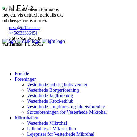
Alienum phaedrum torquatos
nec eu, vis detraxit periculis ex,
nihil expetendis in mei.
contact
neva@office.com
+456933336454
2606 Saints Alley
Tampa, FL 33602
Follow Us
Forside
Foreninger
Vesterhede bob og bobs venner
Vesterhede Borgerforening
Vesterhede Jagtforening
Vesterhede Krocketklub
Vesterhede Ungdoms- og Idrætsforening
Støtteforeningen for Vesterhede Mikrohal
Mikrohallen
Vesterhede Mikrohal
Udlejning af Mikrohallen
Lejepriser for Vesterhede Mikrohal