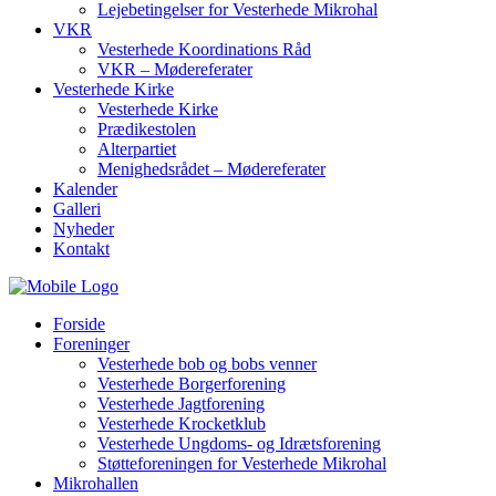
Lejebetingelser for Vesterhede Mikrohal
VKR
Vesterhede Koordinations Råd
VKR – Mødereferater
Vesterhede Kirke
Vesterhede Kirke
Prædikestolen
Alterpartiet
Menighedsrådet – Mødereferater
Kalender
Galleri
Nyheder
Kontakt
Forside
Foreninger
Vesterhede bob og bobs venner
Vesterhede Borgerforening
Vesterhede Jagtforening
Vesterhede Krocketklub
Vesterhede Ungdoms- og Idrætsforening
Støtteforeningen for Vesterhede Mikrohal
Mikrohallen