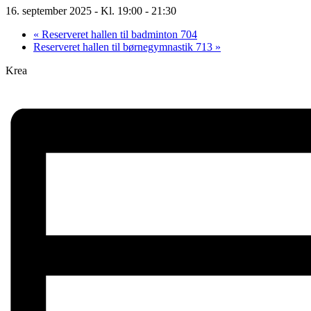
16. september 2025 - Kl. 19:00
-
21:30
«
Reserveret hallen til badminton 704
Reserveret hallen til børnegymnastik 713
»
Krea