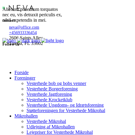
Alienum phaedrum torquatos
nec eu, vis detraxit periculis ex,
nihil expetendis in mei.
contact
neva@office.com
+456933336454
2606 Saints Alley
Tampa, FL 33602
Follow Us
Forside
Foreninger
Vesterhede bob og bobs venner
Vesterhede Borgerforening
Vesterhede Jagtforening
Vesterhede Krocketklub
Vesterhede Ungdoms- og Idrætsforening
Støtteforeningen for Vesterhede Mikrohal
Mikrohallen
Vesterhede Mikrohal
Udlejning af Mikrohallen
Lejepriser for Vesterhede Mikrohal