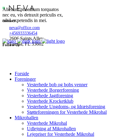
Alienum phaedrum torquatos
nec eu, vis detraxit periculis ex,
nihil expetendis in mei.
contact
neva@office.com
+456933336454
2606 Saints Alley
Tampa, FL 33602
Follow Us
Forside
Foreninger
Vesterhede bob og bobs venner
Vesterhede Borgerforening
Vesterhede Jagtforening
Vesterhede Krocketklub
Vesterhede Ungdoms- og Idrætsforening
Støtteforeningen for Vesterhede Mikrohal
Mikrohallen
Vesterhede Mikrohal
Udlejning af Mikrohallen
Lejepriser for Vesterhede Mikrohal