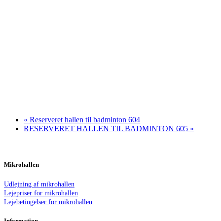
«
Reserveret hallen til badminton 604
RESERVERET HALLEN TIL BADMINTON 605
»
Mikrohallen
Udlejning af mikrohallen
Lejepriser for mikrohallen
Lejebetingelser for mikrohallen
Information