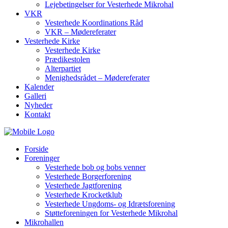
Lejebetingelser for Vesterhede Mikrohal
VKR
Vesterhede Koordinations Råd
VKR – Mødereferater
Vesterhede Kirke
Vesterhede Kirke
Prædikestolen
Alterpartiet
Menighedsrådet – Mødereferater
Kalender
Galleri
Nyheder
Kontakt
Forside
Foreninger
Vesterhede bob og bobs venner
Vesterhede Borgerforening
Vesterhede Jagtforening
Vesterhede Krocketklub
Vesterhede Ungdoms- og Idrætsforening
Støtteforeningen for Vesterhede Mikrohal
Mikrohallen