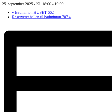
25. september 2025 - Kl. 18:00
-
19:00
«
Badminton HUSET 662
Reserveret hallen til badminton 707
»