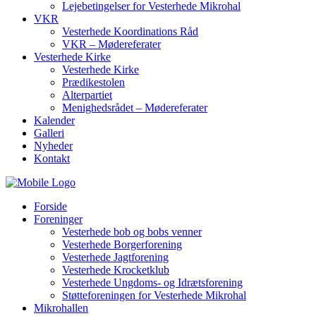
Lejebetingelser for Vesterhede Mikrohal
VKR
Vesterhede Koordinations Råd
VKR – Mødereferater
Vesterhede Kirke
Vesterhede Kirke
Prædikestolen
Alterpartiet
Menighedsrådet – Mødereferater
Kalender
Galleri
Nyheder
Kontakt
Forside
Foreninger
Vesterhede bob og bobs venner
Vesterhede Borgerforening
Vesterhede Jagtforening
Vesterhede Krocketklub
Vesterhede Ungdoms- og Idrætsforening
Støtteforeningen for Vesterhede Mikrohal
Mikrohallen