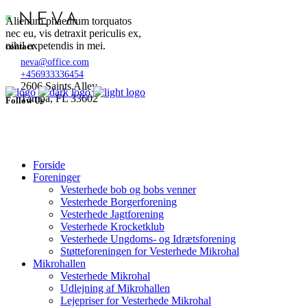
Alienum phaedrum torquatos
nec eu, vis detraxit periculis ex,
nihil expetendis in mei.
contact
neva@office.com
+456933336454
2606 Saints Alley
Tampa, FL 33602
Follow Us
Forside
Foreninger
Vesterhede bob og bobs venner
Vesterhede Borgerforening
Vesterhede Jagtforening
Vesterhede Krocketklub
Vesterhede Ungdoms- og Idrætsforening
Støtteforeningen for Vesterhede Mikrohal
Mikrohallen
Vesterhede Mikrohal
Udlejning af Mikrohallen
Lejepriser for Vesterhede Mikrohal