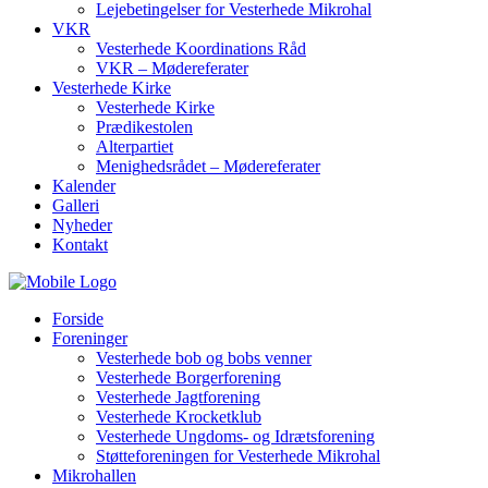
Lejebetingelser for Vesterhede Mikrohal
VKR
Vesterhede Koordinations Råd
VKR – Mødereferater
Vesterhede Kirke
Vesterhede Kirke
Prædikestolen
Alterpartiet
Menighedsrådet – Mødereferater
Kalender
Galleri
Nyheder
Kontakt
Forside
Foreninger
Vesterhede bob og bobs venner
Vesterhede Borgerforening
Vesterhede Jagtforening
Vesterhede Krocketklub
Vesterhede Ungdoms- og Idrætsforening
Støtteforeningen for Vesterhede Mikrohal
Mikrohallen