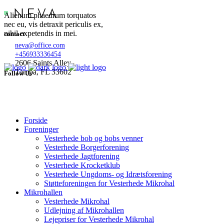
Alienum phaedrum torquatos
nec eu, vis detraxit periculis ex,
nihil expetendis in mei.
contact
neva@office.com
+456933336454
2606 Saints Alley
Tampa, FL 33602
Follow Us
Forside
Foreninger
Vesterhede bob og bobs venner
Vesterhede Borgerforening
Vesterhede Jagtforening
Vesterhede Krocketklub
Vesterhede Ungdoms- og Idrætsforening
Støtteforeningen for Vesterhede Mikrohal
Mikrohallen
Vesterhede Mikrohal
Udlejning af Mikrohallen
Lejepriser for Vesterhede Mikrohal