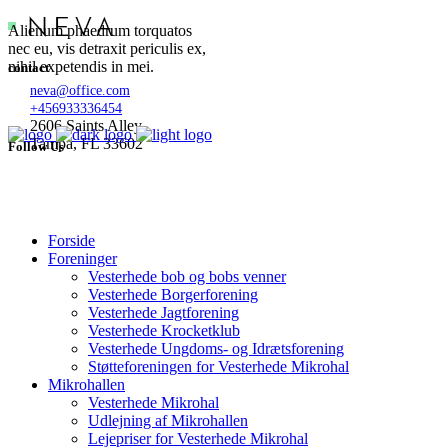
Alienum phaedrum torquatos
nec eu, vis detraxit periculis ex,
nihil expetendis in mei.
contact
neva@office.com
+456933336454
2606 Saints Alley
Tampa, FL 33602
Follow Us
Forside
Foreninger
Vesterhede bob og bobs venner
Vesterhede Borgerforening
Vesterhede Jagtforening
Vesterhede Krocketklub
Vesterhede Ungdoms- og Idrætsforening
Støtteforeningen for Vesterhede Mikrohal
Mikrohallen
Vesterhede Mikrohal
Udlejning af Mikrohallen
Lejepriser for Vesterhede Mikrohal