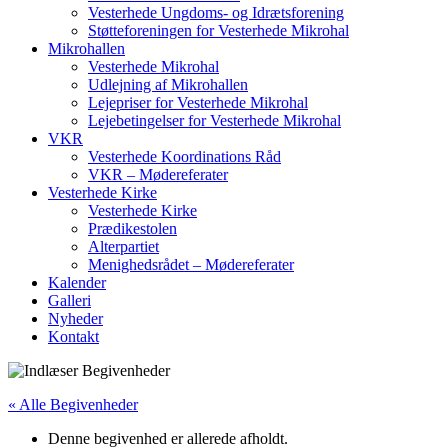
Vesterhede Ungdoms- og Idrætsforening
Støtteforeningen for Vesterhede Mikrohal
Mikrohallen
Vesterhede Mikrohal
Udlejning af Mikrohallen
Lejepriser for Vesterhede Mikrohal
Lejebetingelser for Vesterhede Mikrohal
VKR
Vesterhede Koordinations Råd
VKR – Mødereferater
Vesterhede Kirke
Vesterhede Kirke
Prædikestolen
Alterpartiet
Menighedsrådet – Mødereferater
Kalender
Galleri
Nyheder
Kontakt
« Alle Begivenheder
Denne begivenhed er allerede afholdt.