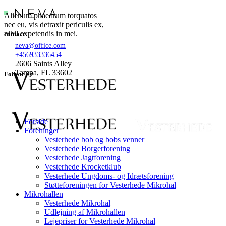
Alienum phaedrum torquatos
nec eu, vis detraxit periculis ex,
nihil expetendis in mei.
contact
neva@office.com
+456933336454
2606 Saints Alley
Tampa, FL 33602
Follow Us
Forside
Foreninger
Vesterhede bob og bobs venner
Vesterhede Borgerforening
Vesterhede Jagtforening
Vesterhede Krocketklub
Vesterhede Ungdoms- og Idrætsforening
Støtteforeningen for Vesterhede Mikrohal
Mikrohallen
Vesterhede Mikrohal
Udlejning af Mikrohallen
Lejepriser for Vesterhede Mikrohal