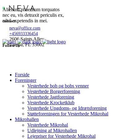
Alienum phaedrum torquatos
nec eu, vis detraxit periculis ex,
nihil expetendis in mei.
contact
neva@office.com
+456933336454
2606 Saints Alley
Tampa, FL 33602
Follow Us
Forside
Foreninger
Vesterhede bob og bobs venner
Vesterhede Borgerforening
Vesterhede Jagtforening
Vesterhede Krocketklub
Vesterhede Ungdoms- og Idrætsforening
Støtteforeningen for Vesterhede Mikrohal
Mikrohallen
Vesterhede Mikrohal
Udlejning af Mikrohallen
Lejepriser for Vesterhede Mikrohal