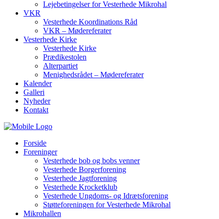
Lejebetingelser for Vesterhede Mikrohal
VKR
Vesterhede Koordinations Råd
VKR – Mødereferater
Vesterhede Kirke
Vesterhede Kirke
Prædikestolen
Alterpartiet
Menighedsrådet – Mødereferater
Kalender
Galleri
Nyheder
Kontakt
Forside
Foreninger
Vesterhede bob og bobs venner
Vesterhede Borgerforening
Vesterhede Jagtforening
Vesterhede Krocketklub
Vesterhede Ungdoms- og Idrætsforening
Støtteforeningen for Vesterhede Mikrohal
Mikrohallen