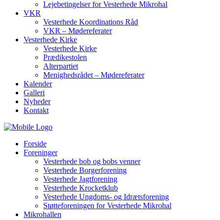
Lejebetingelser for Vesterhede Mikrohal
VKR
Vesterhede Koordinations Råd
VKR – Mødereferater
Vesterhede Kirke
Vesterhede Kirke
Prædikestolen
Alterpartiet
Menighedsrådet – Mødereferater
Kalender
Galleri
Nyheder
Kontakt
Forside
Foreninger
Vesterhede bob og bobs venner
Vesterhede Borgerforening
Vesterhede Jagtforening
Vesterhede Krocketklub
Vesterhede Ungdoms- og Idrætsforening
Støtteforeningen for Vesterhede Mikrohal
Mikrohallen