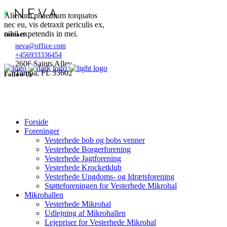
Alienum phaedrum torquatos
nec eu, vis detraxit periculis ex,
nihil expetendis in mei.
contact
neva@office.com
+456933336454
2606 Saints Alley
Tampa, FL 33602
Follow Us
Forside
Foreninger
Vesterhede bob og bobs venner
Vesterhede Borgerforening
Vesterhede Jagtforening
Vesterhede Krocketklub
Vesterhede Ungdoms- og Idrætsforening
Støtteforeningen for Vesterhede Mikrohal
Mikrohallen
Vesterhede Mikrohal
Udlejning af Mikrohallen
Lejepriser for Vesterhede Mikrohal