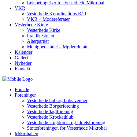
Lejebetingelser for Vesterhede Mikrohal
VKR
Vesterhede Koordinations Råd
VKR – Mødereferater
Vesterhede Kirke
Vesterhede Kirke
Prædikestolen
Alterpartiet
Menighedsrådet – Mødereferater
Kalender
Galleri
Nyheder
Kontakt
Forside
Foreninger
Vesterhede bob og bobs venner
Vesterhede Borgerforening
Vesterhede Jagtforening
Vesterhede Krocketklub
Vesterhede Ungdoms- og Idrætsforening
Støtteforeningen for Vesterhede Mikrohal
Mikrohallen