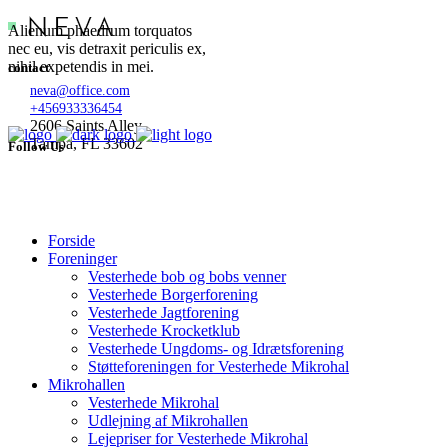
Alienum phaedrum torquatos
nec eu, vis detraxit periculis ex,
nihil expetendis in mei.
contact
neva@office.com
+456933336454
2606 Saints Alley
Tampa, FL 33602
Follow Us
Forside
Foreninger
Vesterhede bob og bobs venner
Vesterhede Borgerforening
Vesterhede Jagtforening
Vesterhede Krocketklub
Vesterhede Ungdoms- og Idrætsforening
Støtteforeningen for Vesterhede Mikrohal
Mikrohallen
Vesterhede Mikrohal
Udlejning af Mikrohallen
Lejepriser for Vesterhede Mikrohal