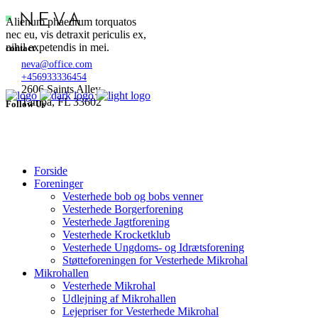
Alienum phaedrum torquatos
nec eu, vis detraxit periculis ex,
nihil expetendis in mei.
contact
neva@office.com
+456933336454
2606 Saints Alley
Tampa, FL 33602
Follow Us
Forside
Foreninger
Vesterhede bob og bobs venner
Vesterhede Borgerforening
Vesterhede Jagtforening
Vesterhede Krocketklub
Vesterhede Ungdoms- og Idrætsforening
Støtteforeningen for Vesterhede Mikrohal
Mikrohallen
Vesterhede Mikrohal
Udlejning af Mikrohallen
Lejepriser for Vesterhede Mikrohal