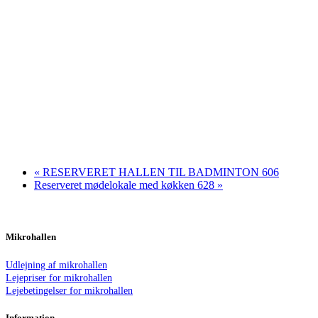
«
RESERVERET HALLEN TIL BADMINTON 606
Reserveret mødelokale med køkken 628
»
Mikrohallen
Udlejning af mikrohallen
Lejepriser for mikrohallen
Lejebetingelser for mikrohallen
Information