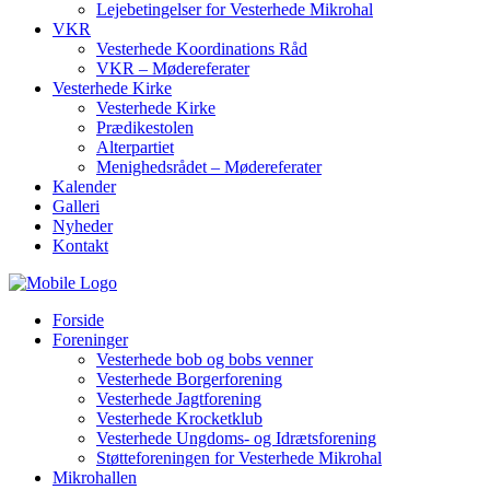
Lejebetingelser for Vesterhede Mikrohal
VKR
Vesterhede Koordinations Råd
VKR – Mødereferater
Vesterhede Kirke
Vesterhede Kirke
Prædikestolen
Alterpartiet
Menighedsrådet – Mødereferater
Kalender
Galleri
Nyheder
Kontakt
Forside
Foreninger
Vesterhede bob og bobs venner
Vesterhede Borgerforening
Vesterhede Jagtforening
Vesterhede Krocketklub
Vesterhede Ungdoms- og Idrætsforening
Støtteforeningen for Vesterhede Mikrohal
Mikrohallen