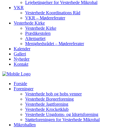
Lejebetingelser for Vesterhede Mikrohal
VKR
Vesterhede Koordinations Råd
VKR – Mødereferater
Vesterhede Kirke
Vesterhede Kirke
Prædikestolen
Alterpartiet
Menighedsrådet – Mødereferater
Kalender
Galleri
Nyheder
Kontakt
Forside
Foreninger
Vesterhede bob og bobs venner
Vesterhede Borgerforening
Vesterhede Jagtforening
Vesterhede Krocketklub
Vesterhede Ungdoms- og Idrætsforening
Støtteforeningen for Vesterhede Mikrohal
Mikrohallen