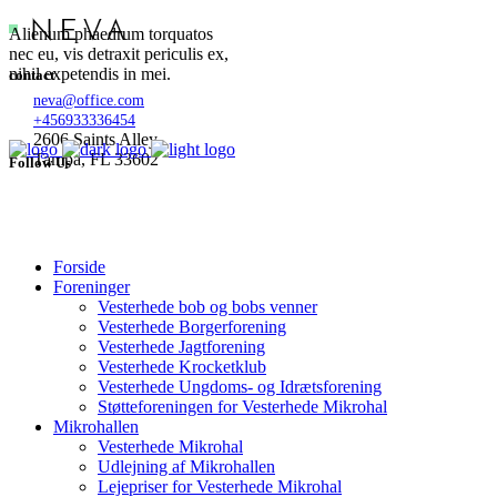
Alienum phaedrum torquatos
nec eu, vis detraxit periculis ex,
nihil expetendis in mei.
contact
neva@office.com
+456933336454
2606 Saints Alley
Tampa, FL 33602
Follow Us
Forside
Foreninger
Vesterhede bob og bobs venner
Vesterhede Borgerforening
Vesterhede Jagtforening
Vesterhede Krocketklub
Vesterhede Ungdoms- og Idrætsforening
Støtteforeningen for Vesterhede Mikrohal
Mikrohallen
Vesterhede Mikrohal
Udlejning af Mikrohallen
Lejepriser for Vesterhede Mikrohal