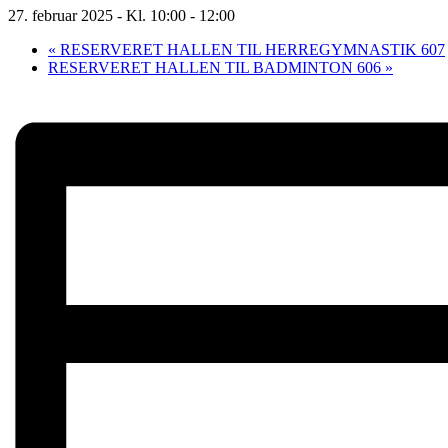
27. februar 2025 - Kl. 10:00
-
12:00
«
RESERVERET HALLEN TIL HERREGYMNASTIK 607
RESERVERET HALLEN TIL BADMINTON 606
»