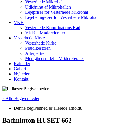
Vesterhede Mikrohal
Udlejning af Mikrohallen
Lejepriser for Vesterhede Mikrohal
Lejebetingelser for Vesterhede Mikrohal
VKR
Vesterhede Koordinations Råd
VKR – Mødereferater
Vesterhede Kirke
Vesterhede Kirke
Prædikestolen
Alterpartiet
Menighedsrådet – Mødereferater
Kalender
Galleri
Nyheder
Kontakt
« Alle Begivenheder
Denne begivenhed er allerede afholdt.
Badminton HUSET 662