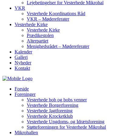
Lejebetingelser for Vesterhede Mikrohal
VKR
Vesterhede Koordinations Råd
VKR – Mødereferater
Vesterhede Kirke
Vesterhede Kirke
Prædikestolen
Alterpartiet
Menighedsrådet – Mødereferater
Kalender
Galleri
Nyheder
Kontakt
Forside
Foreninger
Vesterhede bob og bobs venner
Vesterhede Borgerforening
Vesterhede Jagtforening
Vesterhede Krocketklub
Vesterhede Ungdoms- og Idrætsforening
Støtteforeningen for Vesterhede Mikrohal
Mikrohallen