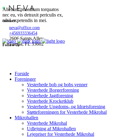
Alienum phaedrum torquatos
nec eu, vis detraxit periculis ex,
nihil expetendis in mei.
contact
neva@office.com
+456933336454
2606 Saints Alley
Tampa, FL 33602
Follow Us
Forside
Foreninger
Vesterhede bob og bobs venner
Vesterhede Borgerforening
Vesterhede Jagtforening
Vesterhede Krocketklub
Vesterhede Ungdoms- og Idrætsforening
Støtteforeningen for Vesterhede Mikrohal
Mikrohallen
Vesterhede Mikrohal
Udlejning af Mikrohallen
Lejepriser for Vesterhede Mikrohal